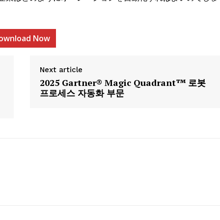
ownload Now
etter
Next article
 Prime
2025 Gartner® Magic Quadrant™ 로봇
프로세스 자동화 부문
Company
About Us
Contact us
Privacy Policy
My account
E NOW