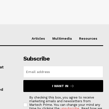
Articles
Multimedia
Resources
Subscribe
at
I WANT IN
ed
By checking this box, you agree to receive
marketing emails and newsletters from
Martech Prime. You can change your mind any
time by clicking the
unsubscribe
. Read how we