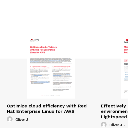
Optimize cloud efficiency with Red
Effectivel
Hat Enterprise Linux for AWS
environmen
Lightspeed
Oliver J
-
Oliver J
-