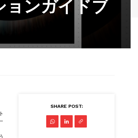
ションガイドブ
SHARE POST:
ト
一
う