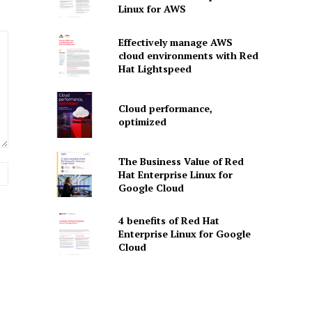
Linux for AWS
Effectively manage AWS
cloud environments with Red
Hat Lightspeed
Cloud performance,
optimized
The Business Value of Red
Website:
Hat Enterprise Linux for
Google Cloud
4 benefits of Red Hat
Enterprise Linux for Google
Cloud