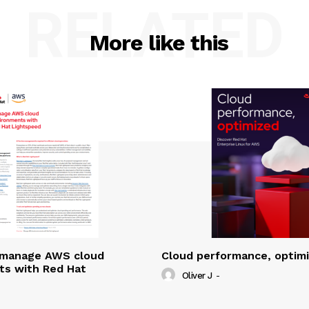
RELATED
More like this
y manage AWS cloud
Cloud performance, optim
ts with Red Hat
Oliver J
-