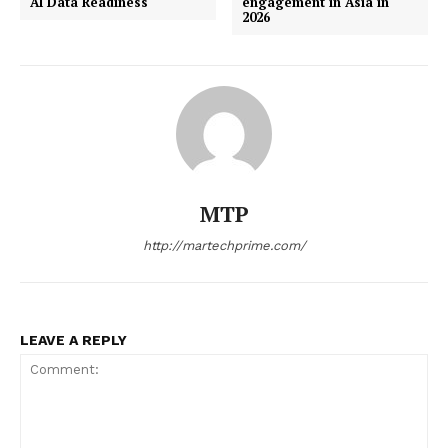
AI Data Readiness
engagement in Asia in
2026
MTP
http://martechprime.com/
LEAVE A REPLY