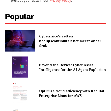
protect your data in our
Privacy Policy
.
Popular
Cyberrisico’s zetten
News Letter
bedrijfscontinuïteit het meest onder
Martech Prime
druk
Beyond the Device: Cyber Asset
Intelligence for the AI Agent Explosion
Optimize cloud efficiency with Red Hat
Enterprise Linux for AWS
SUBSCRIBE NOW