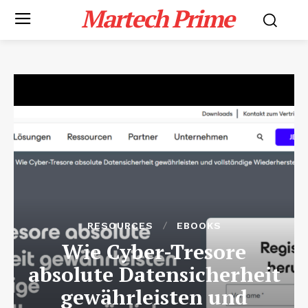
Martech Prime
RESOURCES
EBOOKS
Wie Cyber-Tresore
absolute Datensicherheit
gewährleisten und