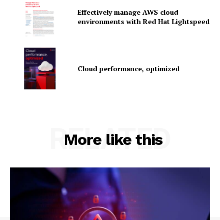
Effectively manage AWS cloud
environments with Red Hat Lightspeed
Company
Cloud performance, optimized
About Us
Contact us
Privacy Policy
My account
RELATED
More like this